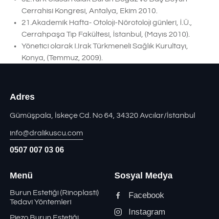
Cerrahisi Kongresi, Antalya, Ekim 2010.
21.Akademik Hafta- Otoloji-Nörotoloji günleri, İ.Ü.,
Cerrahpaşa Tıp Fakültesi, İstanbul, (Mayıs 2010).
Yönetici olarak I.Irak Türkmeneli Sağlık Kurultayı,
Konya, (Temmuz, 2009).
Adres
Gümüşpala, İskeçe Cd. No 64, 34320 Avcılar/İstanbul
info@dralikuscu.com
0507 007 03 06
Menü
Sosyal Medya
Burun Estetiği (Rinoplasti)
Facebook
Tedavi Yöntemleri
Instagram
Piezo Burun Estetiği