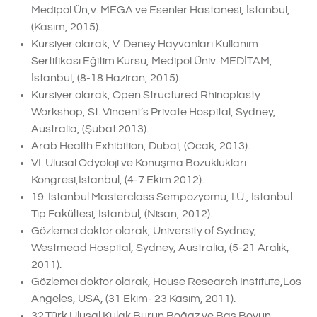
Medipol Ün,v. MEGA ve Esenler Hastanesi, İstanbul,
(Kasım, 2015).
Kursiyer olarak, V. Deney Hayvanları Kullanım
Sertifikası Eğitim Kursu, Medipol Üniv. MEDİTAM,
İstanbul, (8-18 Haziran, 2015).
Kursiyer olarak, Open Structured Rhinoplasty
Workshop, St. Vincent’s Private Hospital, Sydney,
Australia, (Şubat 2013).
Arab Health Exhibition, Dubai, (Ocak, 2013).
VI. Ulusal Odyoloji ve Konuşma Bozuklukları
Kongresi,İstanbul, (4-7 Ekim 2012).
19. İstanbul Masterclass Sempozyomu, İ.Ü., İstanbul
Tıp Fakültesi, İstanbul, (Nisan, 2012).
Gözlemci doktor olarak, University of Sydney,
Westmead Hospital, Sydney, Australia, (5-21 Aralık,
2011).
Gözlemci doktor olarak, House Research Institute,Los
Angeles, USA, (31 Ekim- 23 Kasım, 2011).
32.Türk Ulusal Kulak Burun Boğaz ve Baş Boyun