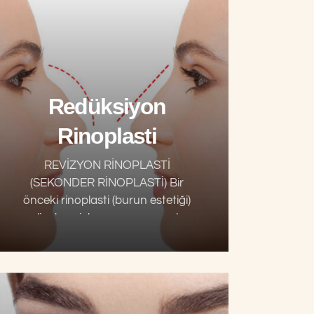
Redüksiyon
Rinoplasti
REVİZYON RİNOPLASTİ
(SEKONDER RİNOPLASTİ) Bir
önceki rinoplasti (burun estetiği)
ameliyatının istenmeyen sonuçlarını
gidermek için yapılan ameliyata
revizyon rinoplasti (düzeltme burun
estetiği) denir. “Sekonder
Rinoplasti” diye de adlandırılır. Ne
yazık ki…