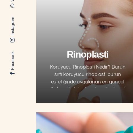
Instagram
Rinoplasti
Facebook
Koruyucu Rinoplasti Nedir? Burun
sırtı koruyucu rinoplasti burun
estetiğinde uygulanan en güncel
yöntemdir. Adından da anlaşılacağı
gibi bu yöntemin temel hedefi
burnun doğal işlevsel yapısını
koruyarak en ideal sonucu elde…