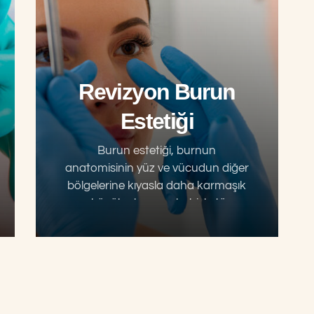
Revizyon Burun
Estetiği
Burun estetiği, burnun
anatomisinin yüz ve vücudun diğer
bölgelerine kıyasla daha karmaşık
ve küçük olması sebebiyle tüm
estetik cerrahi operasyonlar içinde
en karmaşık ve zorlayıcı
ameliyatlardandır. Diğer estetik
operasyonlara kıyasla…