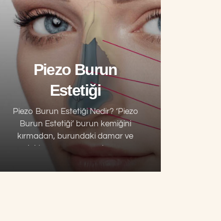
Piezo Burun
Estetiği
Piezo Burun Estetiği Nedir? ‘Piezo
Burun Estetiği‘ burun kemiğini
kırmadan, burundaki damar ve
sinirlere zarar vermeden ses
dalgaları ile çalışan ve bunun
estetiğinde beklenen estetik
sonuca bizi daha çok yaklaştıran…