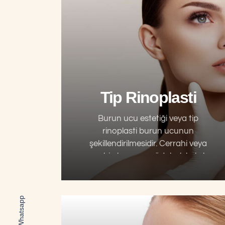
Tip Rinoplasti
Burun ucu estetiği veya tip
rinoplasti burun ucunun
şekillendirilmesidir. Cerrahi veya
cerrahi olmayan müdahalelerle bu
işlem yapılabilmektedir. Burnu üç
eşit parçaya böldüğümüzü hayal
edersek alt 1/3lük kısmın
Whatsapp
şekillendirilmesidir. Kalan üst…