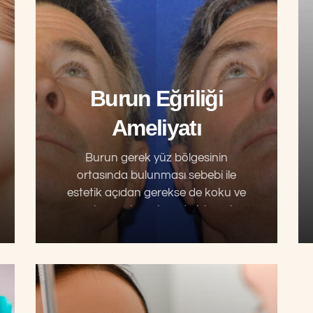
tanesidir. Burunun kıkırdak…
Burun Eğriliği
Ameliyatı
Burun gerek yüz bölgesinin
ortasında bulunması sebebi ile
estetik açıdan gerekse de koku ve
solunum konularında işlevsel
olması açısından büyük önem
taşımaktadır. Kemik ve kıkırdak
dokudan oluşan burunda birçok
kişide…