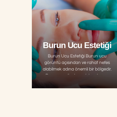
Burun Ucu Estetiği
Burun Ucu Estetiği Burun ucu
görüntü açısından ve rahat nefes
alabilmek adına önemli bir bölgedir.
Burun ameliyatı yapılırken burun
ucunun burnun diğer bölümleriyle
uyumlu olmasına dikkat etmek
gerekir. Sırtında çıkıntı…