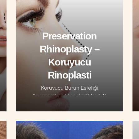
Preservation
Rhinoplasty –
Koruyucu
Rinoplasti
Koruyucu Burun Estetiği
(Preservation Rinoplasti) Nedir?
Preservation Rinoplasti aslında
kelime anlamında da olduğu gibi
koruyucu burun estetiği demektir.
Birçok ameliyat tekniği (açık, kapalı,
klasik, structure) içerisinden bir