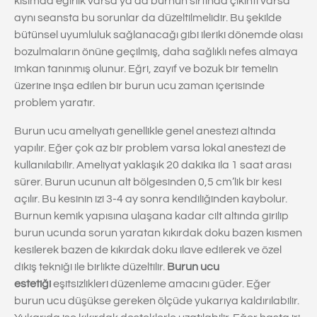
kısımda eğirlik varsa ya da burnun sırtında çıkıntı varsa
aynı seansta bu sorunlar da düzeltilmelidir. Bu şekilde
bütünsel uyumluluk sağlanacağı gibi ileriki dönemde olası
bozulmaların önüne geçilmiş, daha sağlıklı nefes almaya
imkan tanınmış olunur. Eğri, zayıf ve bozuk bir temelin
üzerine inşa edilen bir burun ucu zaman içerisinde
problem yaratır.
Burun ucu ameliyatı genellikle genel anestezi altında
yapılır. Eğer çok az bir problem varsa lokal anestezi de
kullanılabilir. Ameliyat yaklaşık 20 dakika ila 1 saat arası
sürer. Burun ucunun alt bölgesinden 0,5 cm’lik bir kesi
açılır. Bu kesinin izi 3-4 ay sonra kendiliğinden kaybolur.
Burnun kemik yapısına ulaşana kadar cilt altında girilip
burun ucunda sorun yaratan kıkırdak doku bazen kısmen
kesilerek bazen de kıkırdak doku ilave edilerek ve özel
dikiş tekniği ile birlikte düzeltilir.
Burun ucu
estetiği
eşitsizlikleri düzenleme amacını güder. Eğer
burun ucu düşükse gereken ölçüde yukarıya kaldırılabilir.