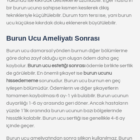
Yukarıda ise kıkırdak desteklerle uzatılabilir. Eğer hasta iri
bir burun ucuna sahipse kısmen kesilerek dikiş
teknikleriyle küçültülebilir. Durum tam tersi ise, yani burun
ucu küçükse kıkırdak doku eklenerek büyütülebilir.
Burun Ucu Ameliyatı Sonrası
Burun ucu damarsal yönden burnun diğer bölümlerine
göre daha zayıf olduğu için oluşan ödem daha geç
kaybolur.
Burun ucu estetiği sonrası
ödemle birlikte sertlik
de görülebilir. En önemli şikayet ise
burun ucunu
hissedememe
sorunudur. Burun ucu burnun en geç
iyileşen bölümüdür. Ödemlerin ve diğer şikayetlerin
tamamen kaybolması 6 ay-1 yılı bulabilir. Burun ucunun
duyarlılığı 1-6 ay arasında geri döner. Ancak hastaların
yüzde 1’lik oranında burun ucunun bazı bölgelerinde
hissizlik kalabilir. Burun ucu sertliği ise genellikle 4-6 ay
içinde geçer.
Burun ucu ameliyatından sonra silikon kullanılmaz. Burun