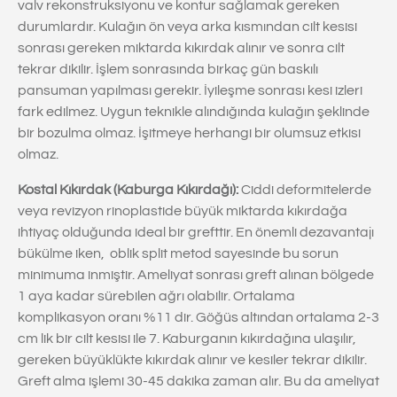
valv rekonstruksiyonu ve kontur sağlamak gereken
durumlardır. Kulağın ön veya arka kısmından cilt kesisi
sonrası gereken miktarda kıkırdak alınır ve sonra cilt
tekrar dikilir. İşlem sonrasında birkaç gün baskılı
pansuman yapılması gerekir. İyileşme sonrası kesi izleri
fark edilmez. Uygun teknikle alındığında kulağın şeklinde
bir bozulma olmaz. İşitmeye herhangi bir olumsuz etkisi
olmaz.
Kostal Kıkırdak (Kaburga Kıkırdağı):
Ciddi deformitelerde
veya revizyon rinoplastide büyük miktarda kıkırdağa
ihtiyaç olduğunda ideal bir grefttir. En önemli dezavantajı
bükülme iken, oblik split metod sayesinde bu sorun
minimuma inmiştir. Ameliyat sonrası greft alınan bölgede
1 aya kadar sürebilen ağrı olabilir. Ortalama
komplikasyon oranı %11 dir. Göğüs altından ortalama 2-3
cm lik bir cilt kesisi ile 7. Kaburganın kıkırdağına ulaşılır,
gereken büyüklükte kıkırdak alınır ve kesiler tekrar dikilir.
Greft alma işlemi 30-45 dakika zaman alır. Bu da ameliyat