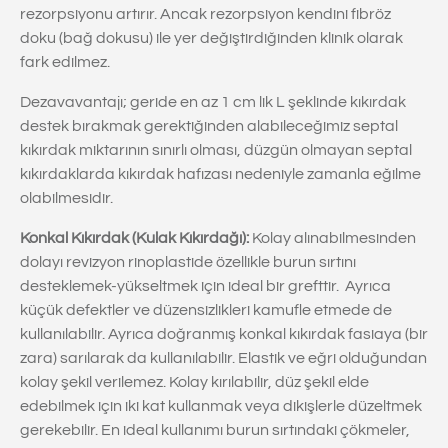
rezorpsiyonu artırır. Ancak rezorpsiyon kendini fibröz
doku (bağ dokusu) ile yer değiştirdiğinden klinik olarak
fark edilmez.
Dezavavantajı; geride en az 1 cm lik L şeklinde kıkırdak
destek bırakmak gerektiğinden alabileceğimiz septal
kıkırdak miktarının sınırlı olması, düzgün olmayan septal
kıkırdaklarda kıkırdak hafızası nedeniyle zamanla eğilme
olabilmesidir.
Konkal Kıkırdak (Kulak Kıkırdağı):
Kolay alınabilmesinden
dolayı revizyon rinoplastide özellikle burun sırtını
desteklemek-yükseltmek için ideal bir grefttir. Ayrıca
küçük defektler ve düzensizlikleri kamufle etmede de
kullanılabilir. Ayrıca doğranmış konkal kıkırdak fasiaya (bir
zara) sarılarak da kullanılabilir. Elastik ve eğri olduğundan
kolay şekil verilemez. Kolay kırılabilir, düz şekil elde
edebilmek için iki kat kullanmak veya dikişlerle düzeltmek
gerekebilir. En ideal kullanımı burun sırtındaki çökmeler,