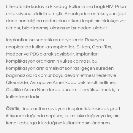
Literatürde kadavra kıkırdağı kullanımına bağlı HIV, Prion
enfeksiyonu bildirilmemiştir. Ancak prion enfeksiyonu (deli
dana hastalığına neden olan etken) tespitinin oldukça zor
olması, bildirilmemiş olmasının bir nedeni olabilir.
İmplantlar ise sentetik materyallerdir. Revizyon
rinoplastide kullanılan implantlar; Silikon, Gore-Tex,
Medpor ve PDS olarak sayılabilir. İmplantlar;
komplikasyon oranlarının yüksek olması, bu
komplikasyonların ameliyat sonrası geçen süreden
bağımsız olarak ömür boyu devam etmesi nedeniyle
Ülkemizde, Avrupa ve Amerikada pek tercih edilmez.
Özellikle Asian Nose larda burun sırtını yükseltmek için
kullanılmaktadır.
Özetle
; rinoplasti ve revizyon rinoplastide kıkırdak greft
ihtiyacı olduğunda septum, kulak kıkırdağı veya kişinin
kendi kaburga kıkırdağının kullanılmasını öneririm.