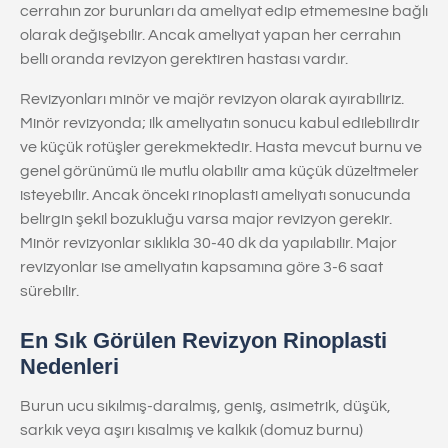
cerrahın zor burunları da ameliyat edip etmemesine bağlı
olarak değişebilir. Ancak ameliyat yapan her cerrahın
belli oranda revizyon gerektiren hastası vardır.
Revizyonları minör ve majör revizyon olarak ayırabiliriz.
Minör revizyonda; ilk ameliyatın sonucu kabul edilebilirdir
ve küçük rotüşler gerekmektedir. Hasta mevcut burnu ve
genel görünümü ile mutlu olabilir ama küçük düzeltmeler
isteyebilir. Ancak önceki rinoplasti ameliyatı sonucunda
belirgin şekil bozukluğu varsa major revizyon gerekir.
Minör revizyonlar sıklıkla 30-40 dk da yapılabilir. Major
revizyonlar ise ameliyatın kapsamına göre 3-6 saat
sürebilir.
En Sık Görülen Revizyon Rinoplasti
Nedenleri
Burun ucu sıkılmış-daralmış, geniş, asimetrik, düşük,
sarkık veya aşırı kısalmış ve kalkık (domuz burnu)