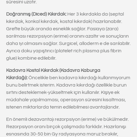
süresini uzatır.
Doğranmış (Diced) Kıkırdak:
Her 3 kıkırdakla da (septal
kıkırdak, konkal kıkırdak, kostal kıkırdak) hazırlanabilir.
Grefte büyük oranda esneklik sağlar. Fasiaya (zara)
sarılması rezorpsiyon (erime) oranını azaltır ve sonuçların
daha iyi olmasını sağlar. Surgicel, alloderm e de sarılabilir.
Ayrıca doku yapıştırıcı (platelet rich plasma plus fibrin
glue) kombine edilebilir.
Kadavra Kostal Kıkırdak (Kadavra Kaburga
Kıkırdağı):
Öncelikle ben kadavra kıkırdağı kullanmıyorum
bunu belirtmek isterim. Kadavra kıkırdağı özellikle burun
sırtını desteklemek-yükseltmek için kullanılır. Kişiye ek
müdahale yapılmaması, operasyon süresini kısaltması,
istenen miktarlarda temin edilebilmesi avantajlarıdır.
En önemli dezavantajı rezorpsiyon (erime) ve bükülmedir.
Rezorpsiyon oranı birçok çalışmada farklıdır. Hazırlanışı
esnasında 30-50 bin Gy radyasyona maruz bırakılır,