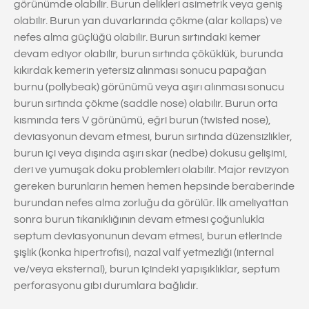
görünümde olabilir. Burun delikleri asimetrik veya geniş
olabilir. Burun yan duvarlarında çökme (alar kollaps) ve
nefes alma güçlüğü olabilir. Burun sırtındaki kemer
devam ediyor olabilir, burun sırtında çöküklük, burunda
kıkırdak kemerin yetersiz alınması sonucu papağan
burnu (pollybeak) görünümü veya aşırı alınması sonucu
burun sırtında çökme (saddle nose) olabilir. Burun orta
kısmında ters V görünümü, eğri burun (twisted nose),
deviasyonun devam etmesi, burun sırtında düzensizlikler,
burun içi veya dışında aşırı skar (nedbe) dokusu gelişimi,
deri ve yumuşak doku problemleri olabilir. Major revizyon
gereken burunların hemen hemen hepsinde beraberinde
burundan nefes alma zorluğu da görülür. İlk ameliyattan
sonra burun tıkanıklığının devam etmesi çoğunlukla
septum deviasyonunun devam etmesi, burun etlerinde
şişlik (konka hipertrofisi), nazal valf yetmezliği (internal
ve/veya eksternal), burun içindeki yapışıklıklar, septum
perforasyonu gibi durumlara bağlıdır.