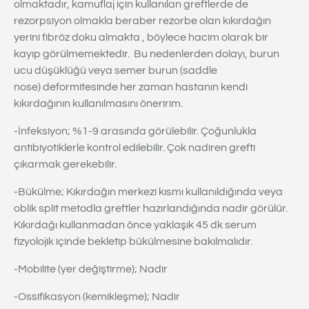
olmaktadır, kamuflaj için kullanılan greftlerde de
rezorpsiyon olmakla beraber rezorbe olan kıkırdağın
yerini fibröz doku almakta , böylece hacim olarak bir
kayıp görülmemektedir. Bu nedenlerden dolayı, burun
ucu düşüklüğü veya semer burun (saddle
nose) deformitesinde her zaman hastanın kendi
kıkırdağının kullanılmasını öneririm.
-İnfeksiyon; %1-9 arasında görülebilir. Çoğunlukla
antibiyotiklerle kontrol edilebilir. Çok nadiren grefti
çıkarmak gerekebilir.
-Bükülme; Kıkırdağın merkezi kısmı kullanıldığında veya
oblik split metodla greftler hazırlandığında nadir görülür.
Kıkırdağı kullanmadan önce yaklaşık 45 dk serum
fizyolojik içinde bekletip bükülmesine bakılmalıdır.
-Mobilite (yer değiştirme); Nadir
-Ossifikasyon (kemikleşme); Nadir