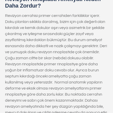
Daha Zordur?
Revizyon cerrahisi primer cerrahiden farklılıklar içerir.
Doku planları sıklıkla daralmış, bizim için çok değerli olan
kıkırdak ve kemik dokular aşırı veya asimetrik bir şekilde
çıkarılmış ve iyileşme sırasındaki güçler zayıf veya
zayıflatılmış kıkırdakları bükmüştür. Bu durum ameliyat
esnasında daha dikkatli ve nazik çalışmayı gerektirir. Deri
ve yumuşak doku revizyon rinoplastide çok önemlidir.
Çoğu zaman ciltte bir skar (nebde) dokusu olabilir.
Revizyon rinoplastide primer rinoplastiye göre daha
yoğun bir inflamatuar doku cevabı olur. Ayrıca burun
septum kıkırdağı önceki ameliyatta çoğu zaman
kullanılmış veya yetersizdir. Normal anatomik yapıların
deforme ve eksik olması revizyon ameliyatlarını primer
rinoplastiye göre daha zorlu kılar. Bu noktada cerrahın
deneyimi ve sabrı çok önem kazanmaktadır. Dahası
revizyon ameliyatında her şey düzgün yapıldığında bile,
mevcut dokuların ve cildin iyileşme cevabı da sonuca etki