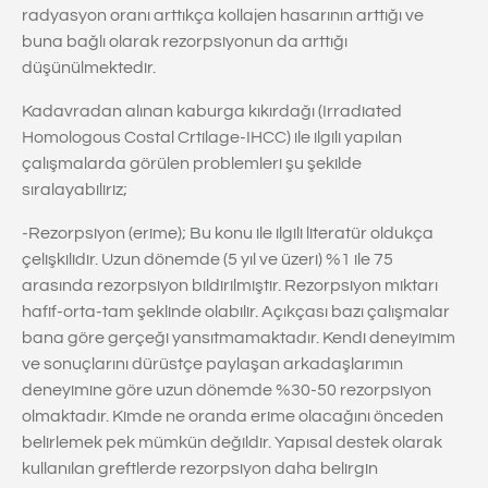
radyasyon oranı arttıkça kollajen hasarının arttığı ve
buna bağlı olarak rezorpsiyonun da arttığı
düşünülmektedir.
Kadavradan alınan kaburga kıkırdağı (Irradiated
Homologous Costal Crtilage-IHCC) ile ilgili yapılan
çalışmalarda görülen problemleri şu şekilde
sıralayabiliriz;
-Rezorpsiyon (erime); Bu konu ile ilgili literatür oldukça
çelişkilidir. Uzun dönemde (5 yıl ve üzeri) %1 ile 75
arasında rezorpsiyon bildirilmiştir. Rezorpsiyon miktarı
hafif-orta-tam şeklinde olabilir. Açıkçası bazı çalışmalar
bana göre gerçeği yansıtmamaktadır. Kendi deneyimim
ve sonuçlarını dürüstçe paylaşan arkadaşlarımın
deneyimine göre uzun dönemde %30-50 rezorpsiyon
olmaktadır. Kimde ne oranda erime olacağını önceden
belirlemek pek mümkün değildir. Yapısal destek olarak
kullanılan greftlerde rezorpsiyon daha belirgin