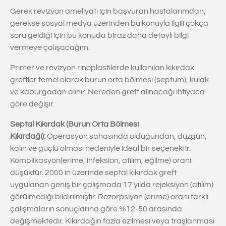
Gerek revizyon ameliyatı için başvuran hastalarımdan,
gerekse sosyal medya üzerinden bu konuyla ilgili çokça
soru geldiği için bu konuda biraz daha detaylı bilgi
vermeye çalışacağım.
Primer ve revizyon rinoplastilerde kullanılan kıkırdak
greftler temel olarak burun orta bölmesi (septum), kulak
ve kaburgadan alınır. Nereden greft alınacağı ihtiyaca
göre değişir.
Septal Kıkırdak (Burun Orta Bölmesi
Kıkırdağı):
Operasyon sahasında olduğundan, düzgün,
kalın ve güçlü olması nedeniyle ideal bir seçenektir.
Komplikasyon(erime, infeksion, atılım, eğilme) oranı
düşüktür. 2000 in üzerinde septal kıkırdak greft
uygulanan geniş bir çalışmada 17 yılda rejeksiyon (atılım)
görülmediği bildirilmiştir. Rezorpsiyon (erime) oranı farklı
çalışmaların sonuçlarına göre %12-50 arasında
değişmektedir. Kıkırdağın fazla ezilmesi veya traşlanması